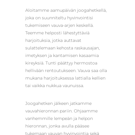
Aloitamme aamupäivän joogahetkellä,
joka on suunniteltu hyvinvointisi
tukemiseen vauva-arjen keskellä.
Teemme helposti lähestyttäviä
harjoituksia, jotka auttavat
sulattelemaan kehosta raskausajan,
imetyksen ja kantamisen kasaamia
kireyksiä. Tunti päättyy hermostoa
hellivään rentoutukseen. Vauva saa olla
mukana harjoituksessa lattialla kellien
tai vaikka nukkua vaunuissa.
Joogahetken jälkeen jatkamme
vauvahieronnan pariin. Ohjaamme
vanhemmille lempeän ja helpon
hieronnan, jonka avulla pääsee
tukemaan vauvan hyvinvointia sekä