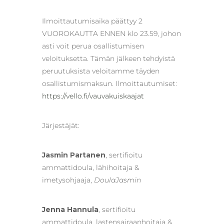
Ilmoittautumisaika päättyy 2
VUOROKAUTTA ENNEN klo 23.59, johon
asti voit perua osallistumisen
veloituksetta. Tämän jälkeen tehdyistä
peruutuksista veloitamme täyden
osallistumismaksun. Ilmoittautumiset:
https://vello.fi/vauvakuiskaajat
Järjestäjät:
Jasmin Partanen
, sertifioitu
ammattidoula, lähihoitaja &
imetysohjaaja,
DoulaJasmin
Jenna Hannula
, sertifioitu
ammattidoula, lastensairaanhoitaja &