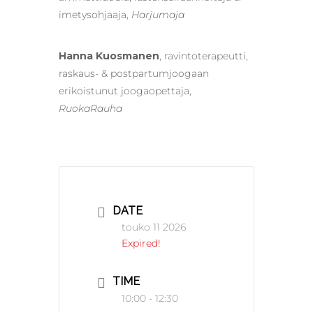
imetysohjaaja,
Harjumaja
Hanna Kuosmanen
, ravintoterapeutti,
raskaus- & postpartumjoogaan
erikoistunut joogaopettaja,
RuokaRauha
DATE
touko 11 2026
Expired!
TIME
10:00 - 12:30