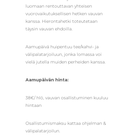
luomaan rentouttavan yhteisen
vuorovaikutuksellisen hetken vauvan
kanssa. Hierontahetki toteutetaan
täysin vauvan ehdoilla.
Aamupäivä huipentuu tee/kahvi- ja
välipalatarjoiluun, jonka lomassa voi
vielä jutella muiden perheiden kanssa.
Aamupäivän hinta:
38€/ hlö, vauvan osallistuminen kuuluu
hintaan
Osallistumismaksu kattaa ohjelman &
välipalatarjoilun.