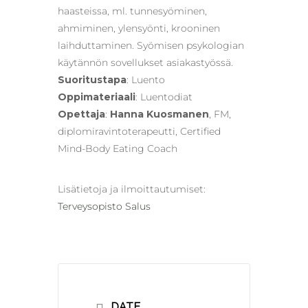
haasteissa, ml. tunnesyöminen,
ahmiminen, ylensyönti, krooninen
laihduttaminen. Syömisen psykologian
käytännön sovellukset asiakastyössä.
Suoritustapa
: Luento
Oppimateriaali
: Luentodiat
Opettaja
:
Hanna Kuosmanen
, FM,
diplomiravintoterapeutti, Certified
Mind-Body Eating Coach
Lisätietoja ja ilmoittautumiset:
Terveysopisto Salus
DATE