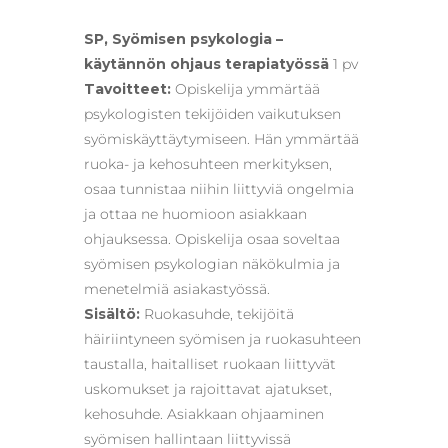
SP, Syömisen psykologia –
käytännön ohjaus terapiatyössä
1 pv
Tavoitteet:
Opiskelija ymmärtää
psykologisten tekijöiden vaikutuksen
syömiskäyttäytymiseen. Hän ymmärtää
ruoka- ja kehosuhteen merkityksen,
osaa tunnistaa niihin liittyviä ongelmia
ja ottaa ne huomioon asiakkaan
ohjauksessa. Opiskelija osaa soveltaa
syömisen psykologian näkökulmia ja
menetelmiä asiakastyössä.
Sisältö:
Ruokasuhde, tekijöitä
häiriintyneen syömisen ja ruokasuhteen
taustalla, haitalliset ruokaan liittyvät
uskomukset ja rajoittavat ajatukset,
kehosuhde. Asiakkaan ohjaaminen
syömisen hallintaan liittyvissä