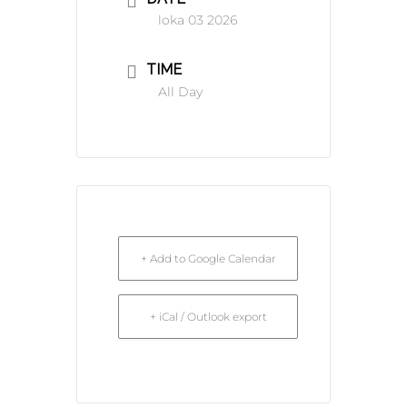
loka 03 2026
TIME
All Day
+ Add to Google Calendar
+ iCal / Outlook export