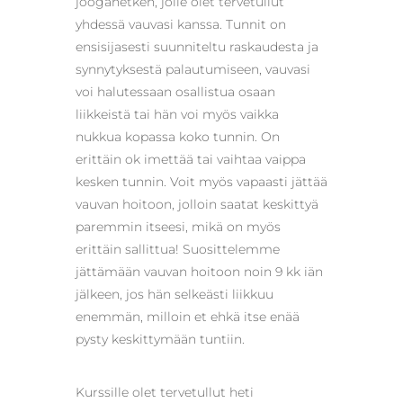
joogahetken, jolle olet tervetullut
yhdessä vauvasi kanssa. Tunnit on
ensisijasesti suunniteltu raskaudesta ja
synnytyksestä palautumiseen, vauvasi
voi halutessaan osallistua osaan
liikkeistä tai hän voi myös vaikka
nukkua kopassa koko tunnin. On
erittäin ok imettää tai vaihtaa vaippa
kesken tunnin. Voit myös vapaasti jättää
vauvan hoitoon, jolloin saatat keskittyä
paremmin itseesi, mikä on myös
erittäin sallittua! Suosittelemme
jättämään vauvan hoitoon noin 9 kk iän
jälkeen, jos hän selkeästi liikkuu
enemmän, milloin et ehkä itse enää
pysty keskittymään tuntiin.
Kurssille olet tervetullut heti