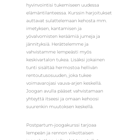
hyvinvointisi tukemiseen uudessa
elämäntilanteessa. Kurssin harjoitukset
auttavat sulattelemaan kehosta mm.
imetyksen, kantamisen ja
yövalvomisten keräämiä jumeja ja
jännityksiä. Herättelemme ja
vahvistamme lempeästi myös
keskivartalon tukea. Lisäksi jokainen
tunti sisältää hermostoa hellivän
rentoutusosuuden, joka tukee
voimavarojasi vauva-arjen keskellä.
Joogan avulla pääset vahvistamaan
yhteyttä itseesi ja omaan kehoosi
suurenkin muutoksen keskellä.
Postpartum-joogakurssi tarjoaa
lempeän ja rennon viikottaisen