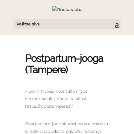
Valitse sivu
Postpartum-jooga
(Tampere)
Huom! Mukaan voi tulla myös
kertamaksulla. Varaa paikkasi
https://rootstampere.fi/
Postpartum-joogakurssi on suunniteltu
sinulle raskaudesta palautumiseen ja