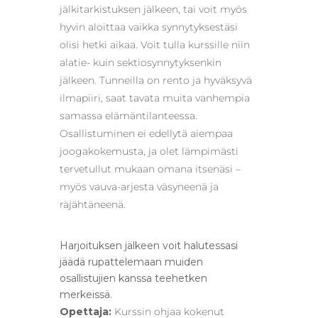
jälkitarkistuksen jälkeen, tai voit myös
hyvin aloittaa vaikka synnytyksestäsi
olisi hetki aikaa. Voit tulla kurssille niin
alatie- kuin sektiosynnytyksenkin
jälkeen. Tunneilla on rento ja hyväksyvä
ilmapiiri, saat tavata muita vanhempia
samassa elämäntilanteessa.
Osallistuminen ei edellytä aiempaa
joogakokemusta, ja olet lämpimästi
tervetullut mukaan omana itsenäsi –
myös vauva-arjesta väsyneenä ja
räjähtäneenä.
Harjoituksen jälkeen voit halutessasi
jäädä rupattelemaan muiden
osallistujien kanssa teehetken
merkeissä.
Opettaja:
Kurssin ohjaa kokenut