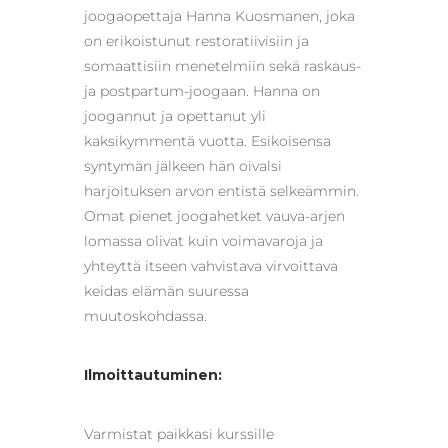
joogaopettaja Hanna Kuosmanen, joka
on erikoistunut restoratiivisiin ja
somaattisiin menetelmiin sekä raskaus-
ja postpartum-joogaan. Hanna on
joogannut ja opettanut yli
kaksikymmentä vuotta. Esikoisensa
syntymän jälkeen hän oivalsi
harjoituksen arvon entistä selkeämmin.
Omat pienet joogahetket vauva-arjen
lomassa olivat kuin voimavaroja ja
yhteyttä itseen vahvistava virvoittava
keidas elämän suuressa
muutoskohdassa.
Ilmoittautuminen:
Varmistat paikkasi kurssille