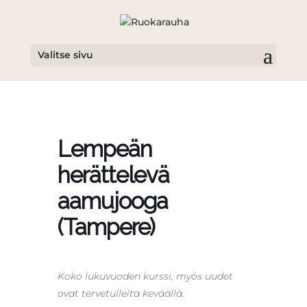
Valitse sivu
Lempeän
herättelevä
aamujooga
(Tampere)
Koko lukuvuoden kurssi, myös uudet
ovat tervetulleita keväällä.