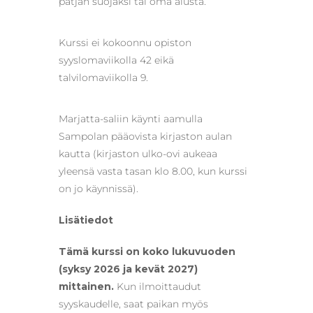
patjan suojaksi tai oma alusta.
Kurssi ei kokoonnu opiston
syyslomaviikolla 42 eikä
talvilomaviikolla 9.
Marjatta-saliin käynti aamulla
Sampolan pääovista kirjaston aulan
kautta (kirjaston ulko-ovi aukeaa
yleensä vasta tasan klo 8.00, kun kurssi
on jo käynnissä).
Lisätiedot
Tämä kurssi on koko lukuvuoden
(syksy 2026 ja kevät 2027)
mittainen.
Kun ilmoittaudut
syyskaudelle, saat paikan myös