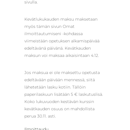
sivulla.
Kevätlukukauden maksu maksetaan
myös tämän sivun Omat
ilmoittautumiseni -kohdassa
viimeistään opetuksen alkamispäivää
edeltävänä päivänä. Kevätkauden
maksun voi maksaa aikaisintaan 4.12.
Jos maksua ei ole maksettu opetusta
edeltävään päivään mennessä, siitä
lähetetään lasku kotiin. Tällöin
paperilaskuun lisätään 5 € laskutuslisä.
Koko lukuvuoden kestävän kurssin
kevätkauden osuus on mahdollista
perua 30.11. asti.
Ilmoittaudu