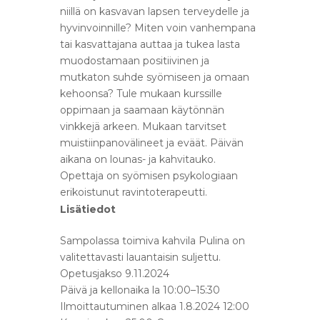
niillä on kasvavan lapsen terveydelle ja
hyvinvoinnille? Miten voin vanhempana
tai kasvattajana auttaa ja tukea lasta
muodostamaan positiivinen ja
mutkaton suhde syömiseen ja omaan
kehoonsa? Tule mukaan kurssille
oppimaan ja saamaan käytönnän
vinkkejä arkeen. Mukaan tarvitset
muistiinpanovälineet ja eväät. Päivän
aikana on lounas- ja kahvitauko.
Opettaja on syömisen psykologiaan
erikoistunut ravintoterapeutti.
Lisätiedot
Sampolassa toimiva kahvila Pulina on
valitettavasti lauantaisin suljettu.
Opetusjakso 9.11.2024
Päivä ja kellonaika
la
10:00–15:30
Ilmoittautuminen alkaa 1.8.2024 12:00